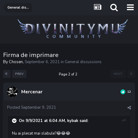
General discussions
Firma de imprimare
By
Chosen
,
September 6, 2021
in
General discussions
PREV
NEXT
Page 2 of 2
Mercenar
12
Posted
September 9, 2021
On 9/9/2021 at 6:04 AM,
kybak
said:
Nu ai plecat mai slabule?
😂
😂
😂