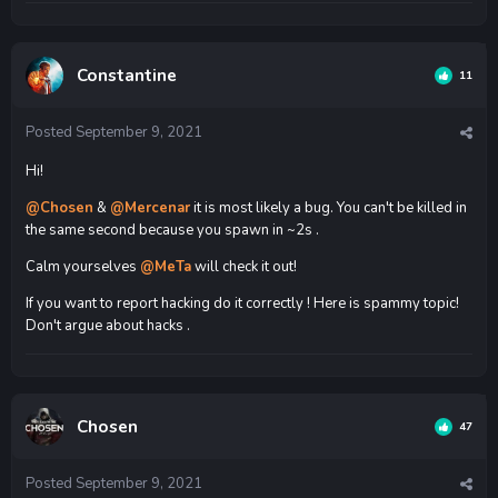
Constantine
11
Posted
September 9, 2021
Hi!
@Chosen
&
@Mercenar
it is most likely a bug. You can't be killed in
the same second because you spawn in ~2s .
Calm yourselves
@MeTa
will check it out!
If you want to report hacking do it correctly ! Here is spammy topic!
Don't argue about hacks .
Chosen
47
Posted
September 9, 2021