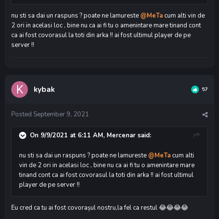
nu sti sa dai un raspuns ? poate ne lamureste
@MeTa
cum alti vin de
2 ori in acelasi loc , bine nu ca ai fi tu o amenintare mare tinand cont
ca ai fost covorasul la toti din arka !! ai fost ultimul player de pe
server !!
kybak
57
Posted
September 9, 2021
On 9/9/2021 at 6:11 AM,
Mercenar
said:
nu sti sa dai un raspuns ? poate ne lamureste
@MeTa
cum alti
vin de 2 ori in acelasi loc , bine nu ca ai fi tu o amenintare mare
tinand cont ca ai fost covorasul la toti din arka !! ai fost ultimul
player de pe server !!
Eu cred ca tu ai fost covorașul nostru,la fel ca restul
😂
😂
😂
😂