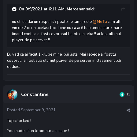
On 9/9/2021 at 6:11 AM,
Mercenar
said:
nu sti sa dai un raspuns ? poate ne lamureste
@MeTa
cum alti
vin de 2 ori in acelasi loc , bine nu ca ai fi tu o amenintare mare
tinand cont ca ai fost covorasul la toti din arka !! ai fost ultimul
player de pe server !!
Eu vad ca ai facut 1 kill pe mine..băi ăsta. Mai repede ai fost tu
covorul.. ai fost sub ultimul player de pe server in clasament băi
duduie.
Constantine
11
Posted
September 9, 2021
Topic locked !
You made a fun topic into an issue !