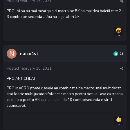
Posted
February 16, 2021
PRO , si sa nu mai mearga nici macro pe BK,sa mai dea baietii cate 2-
3 combo pe secunda ... Aia nu-s jucatori
🙂
1
naicu1st
21
Posted
February 16, 2021
PRO ANTICHEAT
PRO MACRO (toate clasele au combinatie de macro, mai mult decat
atat foarte multi jucatori folosesc macro pentru potiuni, asa ca treaba
cu macro pentru BK ca da sau nu da 10 combo/secunda e strict
subiectiva).
1