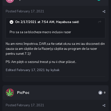
Posted
February 17, 2021
On 2/17/2021 at 7:54 AM,
Hayabusa
said:
Pro sa sa se blocheze macro inclusiv razer
Nu am nimic împotriva, DAR,sa fie setat ok,nu sa imi iau disconect din
cauza ca am căștile de la Razer(și căștile au program de la razer
pentru sunet 7.1)!
PS: Am pățit-o sezonul trecut și nu ii chiar plăcut..
Edited
February 17, 2021
by kybak
PicPoc
0
Posted
February 17, 2021