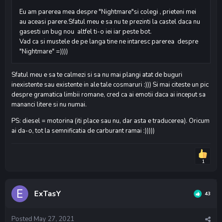
Eu am parerea mea despre "Nightmare"si colegi , prieteni mei
au aceasi parere.Sfatul meu e sa nu te prezinti la castel daca nu
gasesti un bug nou altfel ti-o iei iar peste bot.
Vad ca si mustele de pe langa tine ne intaresc parerea despre
"Nightmare" =))))
Sfatul meu e sa te calmezi si sa nu mai plangi atat de buguri
inexistente sau existente in ale tale cosmaruri :))) Si mai citeste un pic
despre gramatica limbii romane, cred ca ai emotii daca ai inceput sa
mananci litere si nu numai.
PS: diesel = motorina (iti place sau nu, dar asta e traducerea). Oricum
ai da-o, tot la semnificatia de carburant ramai :)))))
1
ExTasY
43
Posted
May 27, 2021