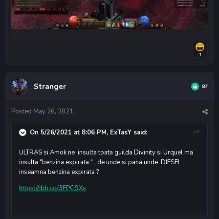
1
Stranger
87
Posted
May 26, 2021
On 5/26/2021 at 8:06 PM,
ExTasY
said:
ULTRAS si Amok ne insulta toata guilda Divinity si Urquel ma
insulta "benzina expirata " , de unde si pana unde DIESEL
inseamna benzina expirata ?
https://ibb.co/3FPG9Xs