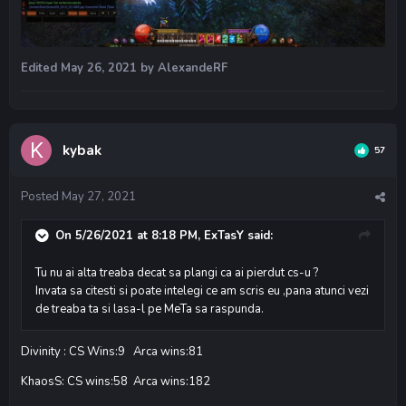
Edited
May 26, 2021
by AlexandeRF
kybak
57
Posted
May 27, 2021
On 5/26/2021 at 8:18 PM,
ExTasY
said:
Tu nu ai alta treaba decat sa plangi ca ai pierdut cs-u ?
Invata sa citesti si poate intelegi ce am scris eu ,pana atunci vezi
de treaba ta si lasa-l pe MeTa sa raspunda.
Divinity : CS Wins:9 Arca wins:81
KhaosS: CS wins:58 Arca wins:182