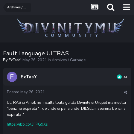
Archives / Garbage
Fault Language ULTRAS
By
ExTasY
,
May 26, 2021
in
Archives / Garbage
ExTasY
43
Posted
May 26, 2021
ULTRAS si Amok ne insulta toata guilda Divinity si Urquel ma insulta
"benzina expirata " , de unde si pana unde DIESEL inseamna benzina
expirata ?
https://ibb.co/3FPG9Xs