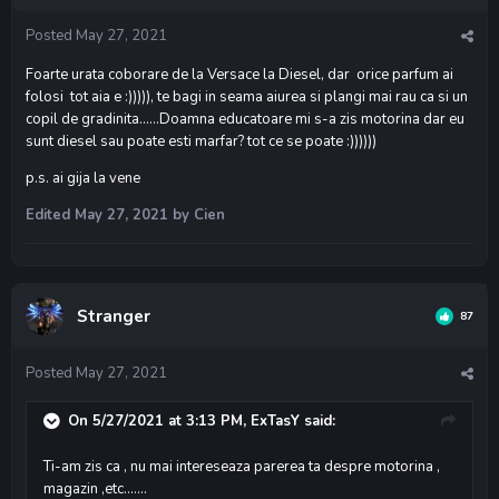
Posted
May 27, 2021
Foarte urata coborare de la Versace la Diesel, dar orice parfum ai
folosi tot aia e :))))), te bagi in seama aiurea si plangi mai rau ca si un
copil de gradinita......Doamna educatoare mi s-a zis motorina dar eu
sunt diesel sau poate esti marfar? tot ce se poate :))))))
p.s. ai gija la vene
Edited
May 27, 2021
by Cien
Stranger
87
Posted
May 27, 2021
On 5/27/2021 at 3:13 PM,
ExTasY
said:
Ti-am zis ca , nu mai intereseaza parerea ta despre motorina ,
magazin ,etc.......