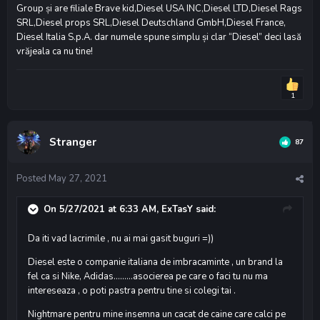
Group și are filiale Brave kid,Diesel USA INC,Diesel LTD,Diesel Rags
SRL,Diesel props SRL,Diesel Deutschland GmbH,Diesel France,
Diesel Italia S.p.A. dar numele spune simplu și clar “Diesel” deci lasă
vrăjeala ca nu tine!
1
Stranger
87
Posted
May 27, 2021
On 5/27/2021 at 6:33 AM,
ExTasY
said:
Da iti vad lacrimile , nu ai mai gasit buguri =))
Diesel este o companie italiana de imbracaminte , un brand la
fel ca si Nike, Adidas.........asocierea pe care o faci tu nu ma
intereseaza , o poti pastra pentru tine si colegi tai .
Nightmare pentru mine insemna un cacat de caine care calci pe