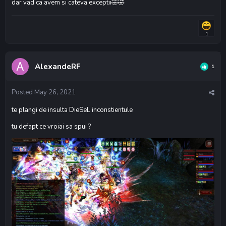
dar vad ca avem si cateva exceptii
🤣
🤣
1
AlexandeRF
1
Posted
May 26, 2021
te plangi de insulta DieSeL inconstientule
tu defapt ce vroiai sa spui ?