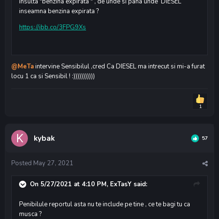
insulta "benzina expirata " , de unde si pana unde DIESEL
inseamna benzina expirata ?
https://ibb.co/3FPG9Xs
@MeTa
intervine Sensibilul ,cred Ca DIESEL ma intrecut si mi-a furat
locu 1 ca si Sensibil ! :)))))))))))
1
kybak
57
Posted
May 27, 2021
On 5/27/2021 at 4:10 PM,
ExTasY
said:
Penibilule reportul asta nu te include pe tine , ce te bagi tu ca
musca ?