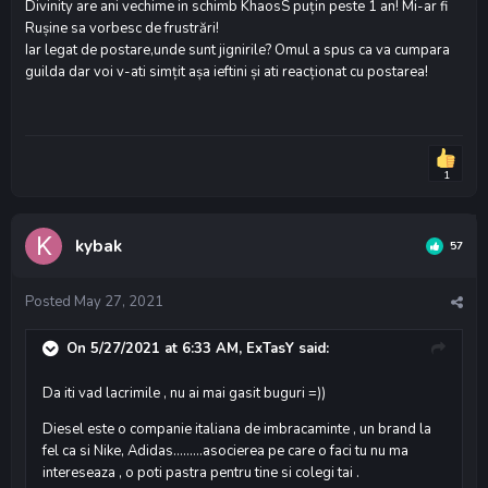
Divinity are ani vechime in schimb KhaosS puțin peste 1 an! Mi-ar fi
Rușine sa vorbesc de frustrări!
Iar legat de postare,unde sunt jignirile? Omul a spus ca va cumpara
guilda dar voi v-ati simțit așa ieftini și ati reacționat cu postarea!
1
kybak
57
Posted
May 27, 2021
On 5/27/2021 at 6:33 AM,
ExTasY
said:
Da iti vad lacrimile , nu ai mai gasit buguri =))
Diesel este o companie italiana de imbracaminte , un brand la
fel ca si Nike, Adidas.........asocierea pe care o faci tu nu ma
intereseaza , o poti pastra pentru tine si colegi tai .