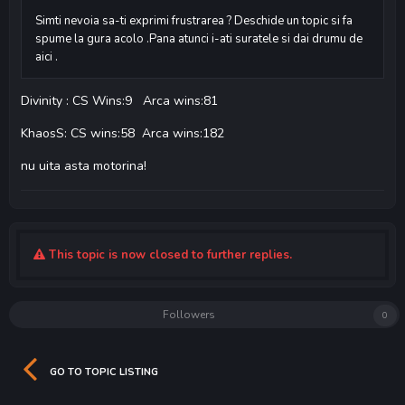
Simti nevoia sa-ti exprimi frustrarea ? Deschide un topic si fa
spume la gura acolo .Pana atunci i-ati suratele si dai drumu de
aici .
Divinity : CS Wins:9 Arca wins:81
KhaosS: CS wins:58 Arca wins:182
nu uita asta motorina!
This topic is now closed to further replies.
Followers
0
GO TO TOPIC LISTING