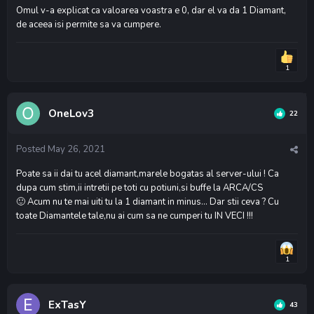
Omul v-a explicat ca valoarea voastra e 0, dar el va da 1 Diamant,
de aceea isi permite sa va cumpere.
1
OneLov3
22
Posted
May 26, 2021
Poate sa ii dai tu acel diamant,marele bogatas al server-ului ! Ca
dupa cum stim,ii intretii pe toti cu potiuni,si buffe la ARCA/CS
Acum nu te mai uiti tu la 1 diamant in minus... Dar stii ceva ? Cu
🙂
toate Diamantele tale,nu ai cum sa ne cumperi tu IN VECI !!!
1
ExTasY
43