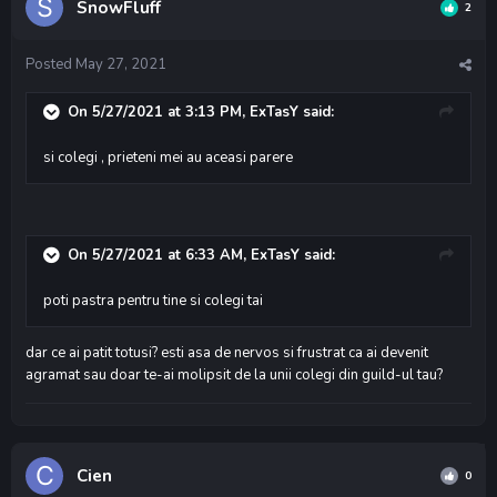
SnowFluff
2
Posted
May 27, 2021
On 5/27/2021 at 3:13 PM,
ExTasY
said:
si colegi , prieteni mei au aceasi parere
On 5/27/2021 at 6:33 AM,
ExTasY
said:
poti pastra pentru tine si colegi tai
dar ce ai patit totusi? esti asa de nervos si frustrat ca ai devenit
agramat sau doar te-ai molipsit de la unii colegi din guild-ul tau?
Cien
0