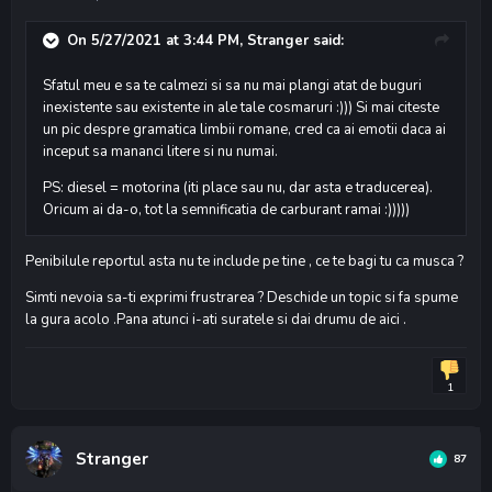
On 5/27/2021 at 3:44 PM,
Stranger
said:
Sfatul meu e sa te calmezi si sa nu mai plangi atat de buguri
inexistente sau existente in ale tale cosmaruri :))) Si mai citeste
un pic despre gramatica limbii romane, cred ca ai emotii daca ai
inceput sa mananci litere si nu numai.
PS: diesel = motorina (iti place sau nu, dar asta e traducerea).
Oricum ai da-o, tot la semnificatia de carburant ramai :)))))
Penibilule reportul asta nu te include pe tine , ce te bagi tu ca musca ?
Simti nevoia sa-ti exprimi frustrarea ? Deschide un topic si fa spume
la gura acolo .Pana atunci i-ati suratele si dai drumu de aici .
1
Stranger
87