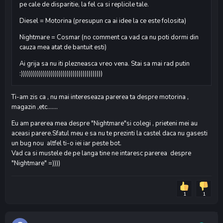
pe cale de disparitie, la fel ca si replicile tale.
Diesel = Motorina (presupun ca ai idee la ce este folosita)
Nightmare = Cosmar (no comment ca vad ca nu poti dormi din
cauza mea atat de bantuit esti)
Ai grija sa nu iti plezneasca vreo vena. Stai sa mai rad putin
:)))))))))))))))))))))))))))))))))))))))))
Ti-am zis ca , nu mai intereseaza parerea ta despre motorina ,
magazin ,etc.......
Eu am parerea mea despre "Nightmare"si colegi , prieteni mei au
aceasi parere.Sfatul meu e sa nu te prezinti la castel daca nu gasesti
un bug nou altfel ti-o iei iar peste bot.
Vad ca si mustele de pe langa tine ne intaresc parerea despre
"Nightmare" =))))
1
1