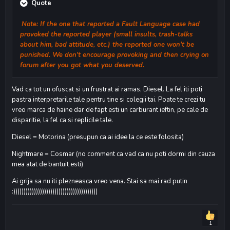
Quote
Note: If the one that reported a Fault Language case had
provoked the reported player (small insults, trash-talks
about him, bad attitude, etc.) the reported one won't be
punished. We don't encourage provoking and then crying on
forum after you got what you deserved.
Vad ca tot un ofuscat si un frustrat ai ramas, Diesel. La fel iti poti
pastra interpretarile tale pentru tine si colegii tai. Poate te crezi tu
vreo marca de haine dar de fapt esti un carburant ieftin, pe cale de
disparitie, la fel ca si replicile tale.
Diesel = Motorina (presupun ca ai idee la ce este folosita)
Nightmare = Cosmar (no comment ca vad ca nu poti dormi din cauza
mea atat de bantuit esti)
Ai grija sa nu iti plezneasca vreo vena. Stai sa mai rad putin
:)))))))))))))))))))))))))))))))))))))))))
1