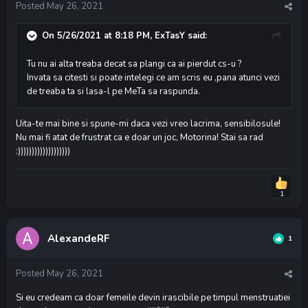
Posted
May 26, 2021
On 5/26/2021 at 8:18 PM,
ExTasY
said:
Tu nu ai alta treaba decat sa plangi ca ai pierdut cs-u ?
Invata sa citesti si poate intelegi ce am scris eu ,pana atunci vezi
de treaba ta si lasa-l pe MeTa sa raspunda.
Uita-te mai bine si spune-mi daca vezi vreo lacrima, sensibilosule!
Nu mai fi atat de frustrat ca e doar un joc, Motorina! Stai sa rad
:)))))))))))))))))))
1
AlexandeRF
1
Posted
May 26, 2021
Si eu credeam ca doar femeile devin irascibile pe timpul menstruatiei