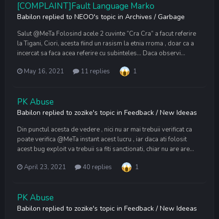
[COMPLAINT]Fault Language Marko
Babilon
replied to
NEOO
's topic in
Archives / Garbage
Salut @MeTa Folosind acele 2 cuvinte “Cra Cra” a facut referire
la Tigani, Ciori, acesta fiind un rasism la etnia rroma , doar ca a
incercat sa faca acea referire cu subinteles... Daca observi...
May 16, 2021
11 replies
1
PK Abuse
Babilon
replied to
zozike
's topic in
Feedback / New Ideeas
Din punctul acesta de vedere , nici nu ar mai trebuii verificat ca
poate verifica @MeTa instant acest lucru , iar daca ati folosit
acest bug exploit va trebuii sa fiti sanctionati, chiar nu are are...
April 23, 2021
40 replies
1
PK Abuse
Babilon
replied to
zozike
's topic in
Feedback / New Ideeas