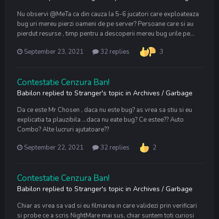
Nu observi @MeTa ca din cauza la 5-6 jucatori care exploateaza
bug uri mereu pierzi oameni de pe server? Persoane care si au
pierdut resurse , timp pentru a descoperii mereu bug urile pe...
September 23, 2021
32 replies
3
Contestatie Cenzura Ban!
Babilon
replied to
Stranger
's topic in
Archives / Garbage
Da ce este Mr Chosen , daca nu este bug? as vrea sa stiu si eu
explicatia ta plauzibila …daca nu eate bug? Ce estee?? Auto
Combo? Alte lucruri ajutatoare??
September 22, 2021
32 replies
2
Contestatie Cenzura Ban!
Babilon
replied to
Stranger
's topic in
Archives / Garbage
Chiar as vrea sa vad si eu filmarea in care validezi prin verificari
si probe ce a scris NightMare mai sus, chiar suntem toti curiosi