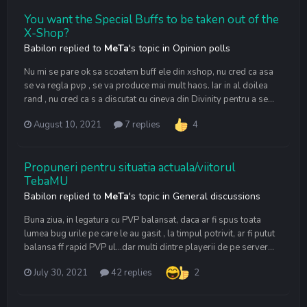
You want the Special Buffs to be taken out of the
X-Shop?
Babilon
replied to
MeTa
's topic in
Opinion polls
Nu mi se pare ok sa scoatem buff ele din xshop, nu cred ca asa
se va regla pvp , se va produce mai mult haos. Iar in al doilea
rand , nu cred ca s a discutat cu cineva din Divinity pentru a se...
August 10, 2021
7 replies
4
Propuneri pentru situatia actuala/viitorul
TebaMU
Babilon
replied to
MeTa
's topic in
General discussions
Buna ziua, in legatura cu PVP balansat, daca ar fi spus toata
lumea bug urile pe care le au gasit , la timpul potrivit, ar fi putut
balansa ff rapid PVP ul…dar multi dintre playerii de pe server...
July 30, 2021
42 replies
2