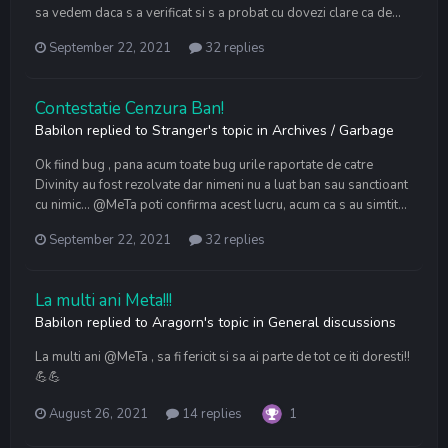
sa vedem daca s a verificat si s a probat cu dovezi clare ca de...
September 22, 2021
32 replies
Contestatie Cenzura Ban!
Babilon
replied to
Stranger
's topic in
Archives / Garbage
Ok fiind bug , pana acum toate bug urile raportate de catre
Divinity au fost rezolvate dar nimeni nu a luat ban sau sanctioant
cu nimic… @MeTa poti confirma acest lucru, acum ca s au simtit...
September 22, 2021
32 replies
La multi ani Meta!!!
Babilon
replied to
Aragorn
's topic in
General discussions
La multi ani @MeTa , sa fi fericit si sa ai parte de tot ce iti doresti!!
💪💪
August 26, 2021
14 replies
1