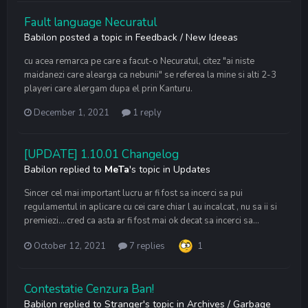
Fault language Necuratul
Babilon
posted a topic in
Feedback / New Ideeas
cu acea remarca pe care a facut-o Necuratul, citez "ai niste
maidanezi care alearga ca nebunii" se referea la mine si alti 2-3
playeri care alergam dupa el prin Kanturu.
December 1, 2021
1 reply
[UPDATE] 1.10.01 Changelog
Babilon
replied to
MeTa
's topic in
Updates
Sincer cel mai important lucru ar fi fost sa incerci sa pui
regulamentul in aplicare cu cei care chiar l au incalcat , nu sa ii si
premiezi….cred ca asta ar fi fost mai ok decat sa incerci sa...
October 12, 2021
7 replies
1
Contestatie Cenzura Ban!
Babilon
replied to
Stranger
's topic in
Archives / Garbage